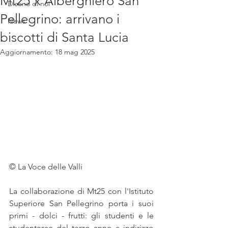
Mt25 x Alberghiero San
Dicono di noi
Pellegrino: arrivano i
News
biscotti di Santa Lucia
Aggiornamento:
18 mag 2025
© La Voce delle Valli
La collaborazione di Mt25 con l'Istituto 
Superiore San Pellegrino porta i suoi 
primi - dolci - frutti: gli studenti e le 
studentesse del terzo anno a indirizzo 